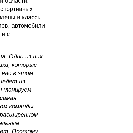
й области.
 спортивных
елены и классы
пов, автомобили
ли с
а. Один из них
ики, которые
 нас в этом
иедет из
 Планируем
 самая
ром команды
 расширенном
ельные
лет. Поэтому