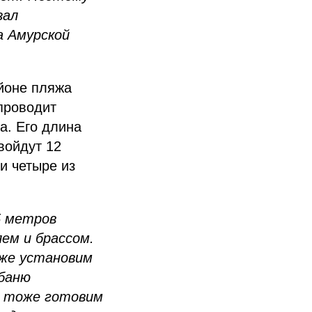
зал
а Амурской
йоне пляжа
проводит
а. Его длина
войдут 12
и четыре из
5 метров
ем и брассом.
 же установим
 баню
й тоже готовим