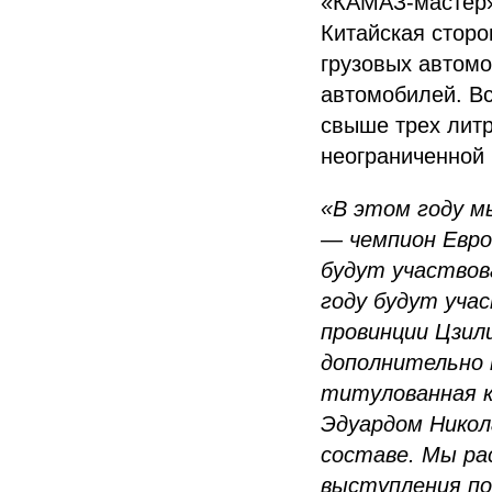
«КАМАЗ-мастер» 
Китайская сторо
грузовых автом
автомобилей. Вс
свыше трех лит
неограниченной
«В этом году м
— чемпион Евро
будут участвова
году будут уча
провинции Цзил
дополнительно 
титулованная к
Эдуардом Никол
составе. Мы ра
выступления по