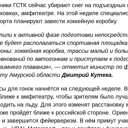
дники ГСТК сейчас убирают снег на подъездных 
ковках, амфитеатре. На этой неделе специали
орта планируют завести хоккейную коробку.
пили к активной фазе подготовки непосредст
е будет располагаться спортивная площадка.
оны: хоккейная коробка, трассы малый и боль
евнований по автогонкам и приступаем к подг
 зимнего плавания», — отметил министр по ф
рту Амурской области
Дмитрий Кутека.
сы для гонок начнётся на следующей неделе. В 
ближе к амфитеатру, чтобы зрителям было лучш
ходить на льду. Для этого изменят расстановк
кже пройдёт ближе к российской стороне. Орие
0 и завершится фейерверком. В нём примут уча