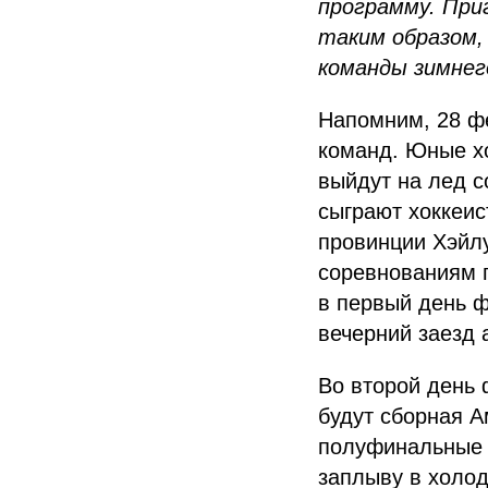
программу. При
таким образом,
команды зимне
Напомним, 28 фе
команд. Юные хо
выйдут на лед с
сыграют хоккеис
провинции Хэйлу
соревнованиям 
в первый день ф
вечерний заезд 
Во второй день 
будут сборная А
полуфинальные 
заплыву в холод