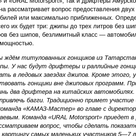
и «URAL Motorsport», так и дрифтеры Амурско
на рассматривает вопрос предоставления двух
обилей или максимально приближенных. Опред
его их будет три: джипы до трех литров без ши
ров без шипов, безлимитный класс — автомоби
 мощностью.
ы ждём титулованных гонщиков из Татарстан
пы. У нас будут дрифтеры и раллийные гонщ
ть в ледовых заездах джипов. Кроме этого, у
ствовать гонщики вне джиповых программ. Пр
инь два дрифтера на китайских автомобилях.
привлечь багги. Традиционно примет участие
оманда «КАМАЗ-Мастер» во главе с директо
аевым. Команда «URAL Motorsport» приедет в
ссматриваем вопрос, чтобы сделать показат
 картингу самых маленьких участников 5—7 