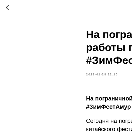
На погр
работы п
#ЗимФе
2026-01-28 12:10
На пограничной
#ЗимФестАмур
Сегодня на погр
китайского фест