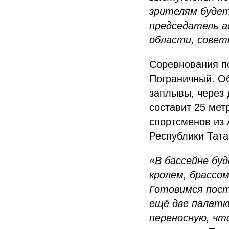
зрителям будет
председатель а
области, совет
Соревнования по
Пограничный. Об
заплывы, через 
составит 25 мет
спортсменов из 
Республики Тата
«В бассейне бу
кролем, брассо
Готовимся пост
ещё две палатк
переносную, чт