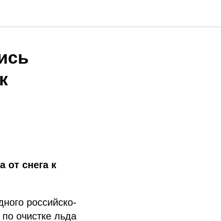
ись
к
 от снега к
дного российско-
 по очистке льда