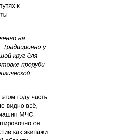
путях к
сты
венно на
 Традиционно у
шой круг для
отовке проруби
изической
этом году часть
е видно всё,
у машин МЧС.
нтировочно он
стие как экипажи