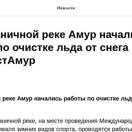
Новости
аничной реке Амур начал
о очистке льда от снега 
стАмур
 реке Амур начались работы по очистке льда
аничной реке, на месте проведения Междунаро
иваля зимних видов спорта, проводятся работы