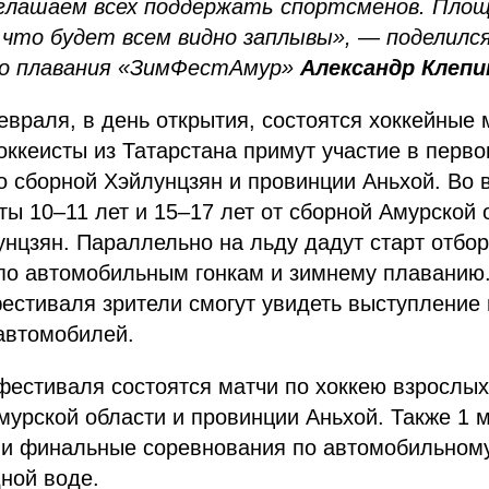
глашаем всех поддержать спортсменов. Пло
 что будет всем видно заплывы», — поделилс
го плавания «ЗимФестАмур»
Александр Клепи
враля, в день открытия, состоятся хоккейные 
ккеисты из Татарстана примут участие в перво
о сборной Хэйлунцзян и провинции Аньхой. Во 
ты 10–11 лет и 15–17 лет от сборной Амурской 
нцзян. Параллельно на льду дадут старт отбо
по автомобильным гонкам и зимнему плаванию.
естиваля зрители смогут увидеть выступление 
автомобилей.
фестиваля состоятся матчи по хоккею взрослых
мурской области и провинции Аньхой. Также 1 
и финальные соревнования по автомобильному
ной воде.