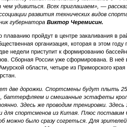
 чем удивиться. Всех приглашаем», — расска
ссоциации развития технических видов спорт
ник губернатора
Виктор Черемисин.
 плаванию пройдут в центре закаливания в ра
щественная организация, которая в этом году 
две недели приступит к формированию бассейн
ров. Сборная России уже сформирована. В неё 
Амурской области, четыре из Приморского края 
рстан.
дет две дорожки. Спортсмены будут плыть 2
м, баттерфляем и смешанные эстафеты крол
оянно. Здесь же проводим тренировки. Здесь
и для спортсменов из Китая. Плюс поставим
об можно было сразу согреться. Для зрителе