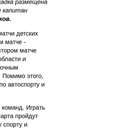
щадка размещена
я капитан
ков.
матчи детских
м матче -
втором матче
области и
рочным
 Помимо этого,
по автоспорту и
 команд. Играть
марта пройдут
 спорту и