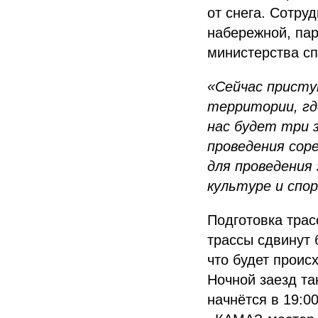
от снега. Сотру
набережной, пар
министерства сп
«Сейчас присту
территории, гд
нас будет три з
проведения сор
для проведения
культуре и спо
Подготовка трас
трассы сдвинут 
что будет проис
Ночной заезд та
начнётся в 19:0